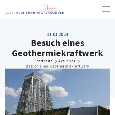
Wir über uns
11.01.2024
Besuch eines
Schulleben
Geothermiekraftwerk
Unterricht
Startseite
Aktuelles
Besuch eines Geothermiekraftwerk
Einschreibung & Übertritt
Online-Wegweiser
Digitale Schule