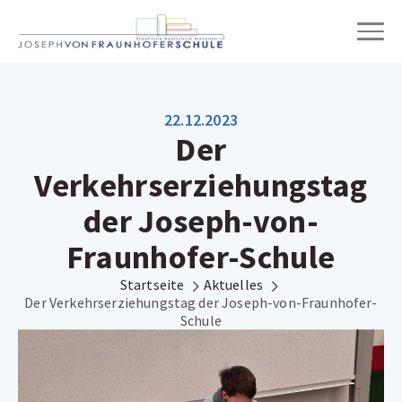
Wir über uns
22.12.2023
Der
Schulleben
Verkehrserziehungstag
Unterricht
der Joseph-von-
Fraunhofer-Schule
Einschreibung & Übertritt
Startseite
Aktuelles
Der Verkehrserziehungstag der Joseph-von-Fraunhofer-
Online-Wegweiser
Schule
Digitale Schule