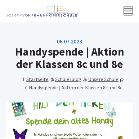
Wir über uns
06.07.2023
Handyspende | Aktion
Schulleben
der Klassen 8c und 8e
Unterricht
Startseite
Schülerblog
Unsere Schule
Handyspende | Aktion der Klassen 8c und 8e
Einschreibung & Übertritt
Online-Wegweiser
Digitale Schule