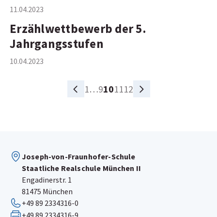
11.04.2023
Erzählwettbewerb der 5.
Jahrgangsstufen
10.04.2023
Archiv
1
…
9
10
11
12
Seiten-
Paginierung
Joseph-von-Fraunhofer-Schule
Staatliche Realschule München II
Engadinerstr. 1
81475 München
+49 89 2334316-0
+49 89 2334316-9