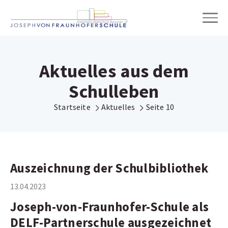
Wir über uns
Aktuelles aus dem
Schulleben
Schulleben
Startseite
Aktuelles
Seite 10
Unterricht
Einschreibung & Übertritt
Auszeichnung der Schulbibliothek
Online-Wegweiser
13.04.2023
Joseph-von-Fraunhofer-Schule als
Digitale Schule
DELF-Partnerschule ausgezeichnet